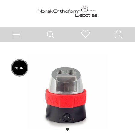
0
NYHET
item