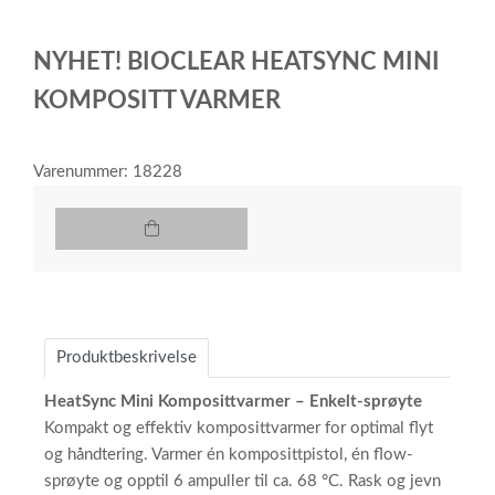
0
Item
1
NYHET! BIOCLEAR HEATSYNC MINI
of
1
KOMPOSITT VARMER
Varenummer: 18228
Produktbeskrivelse
HeatSync Mini Komposittvarmer – Enkelt-sprøyte
Kompakt og effektiv komposittvarmer for optimal flyt
og håndtering. Varmer én komposittpistol, én flow-
sprøyte og opptil 6 ampuller til ca. 68 °C. Rask og jevn