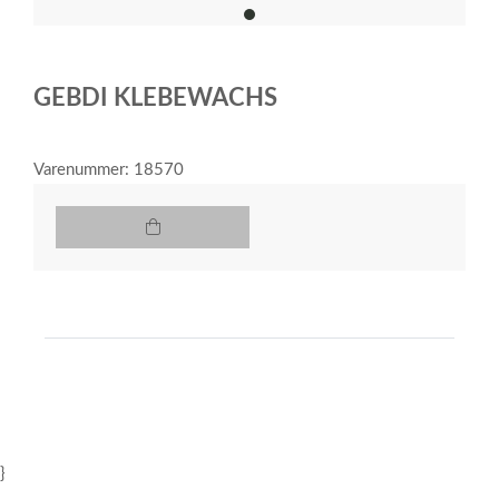
item
0
Item
1
GEBDI KLEBEWACHS
of
1
Varenummer: 18570
}