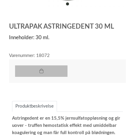
item
0
Item
1
ULTRAPAK ASTRINGEDENT 30 ML
of
1
Inneholder: 30 ml.
Varenummer: 18072
Produktbeskrivelse
Astringedent er en 15,5% jernsulfatoppløsning og gir
uover - truffen hemostatisk effekt med umiddelbar
koagulering og man får full kontroll på blødningen.