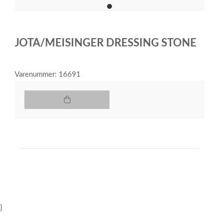
item
0
Item
1
JOTA/MEISINGER DRESSING STONE
of
1
Varenummer: 16691
}