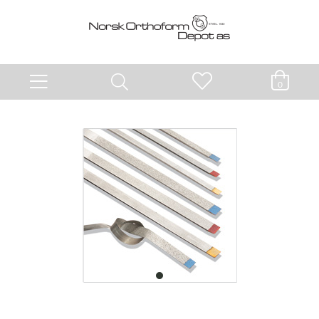
0
item
0
Item
1