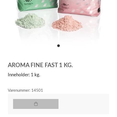
item
0
Item
1
AROMA FINE FAST 1 KG.
of
1
Inneholder: 1 kg.
Varenummer: 14501